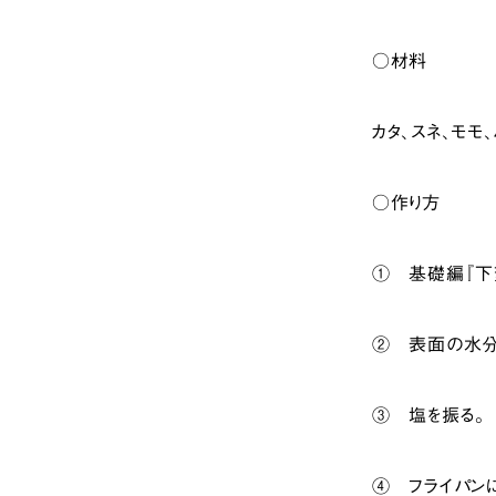
○材料
カタ、スネ、モモ
○作り方
① 基礎編『下
② 表面の水分
③ 塩を振る。
④ フライパン