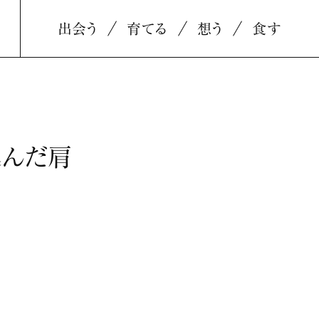
出会う
育てる
想う
食す
込んだ肩