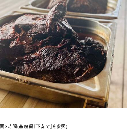
間２時間(基礎編『下茹で』を参照)